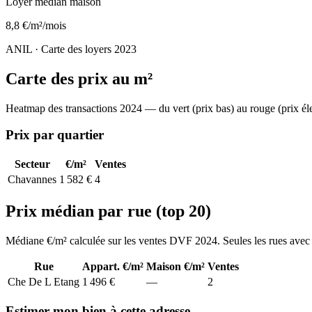
Loyer médian maison
8,8 €/m²/mois
ANIL · Carte des loyers 2023
Carte des prix au m²
Heatmap des transactions
2024
— du vert (prix bas) au rouge (prix él
Prix par quartier
Secteur
€/m²
Ventes
Chavannes
1 582 €
4
Prix médian par rue (top 20)
Médiane €/m² calculée sur les ventes DVF
2024
. Seules les rues avec
Rue
Appart. €/m²
Maison €/m²
Ventes
Che De L Etang
1 496 €
—
2
Estimer mon bien à cette adresse