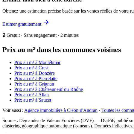
Obtenez une estimation précise basée sur les ventes réelles de votre 
Estimer gratuitement
🔒 Gratuit · Sans engagement · 2 minutes
Prix au m² dans les communes voisines
Prix au m² à
Montélimar
Prix au m² à
Crest
Prix au m² à
Donzère
Prix au m² à
Pierrelatte
Prix au m² à
Grignan
Prix au m² à
Châteauneuf-du-Rhône
Prix au m² à
Allan
Prix au m² à
Sauzet
Voir aussi :
Agence immobilière à
Cléon-d'Andran
·
Toutes les comm
Source : Demandes de Valeurs Foncières (DVF) — DGFiP, publié sur d
clustering géographique automatique (k-means). Données indicatives, n