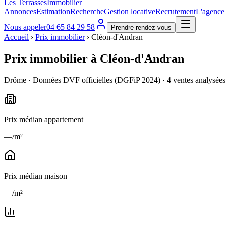
Les Terrasses
Immobilier
Annonces
Estimation
Recherche
Gestion locative
Recrutement
L'agence
Nous appeler
04 65 84 29 58
Prendre rendez-vous
Accueil
›
Prix immobilier
›
Cléon-d'Andran
Prix immobilier à
Cléon-d'Andran
Drôme
· Données DVF officielles (DGFiP
2024
) ·
4
ventes analysées
Prix médian appartement
—/m²
Prix médian maison
—/m²