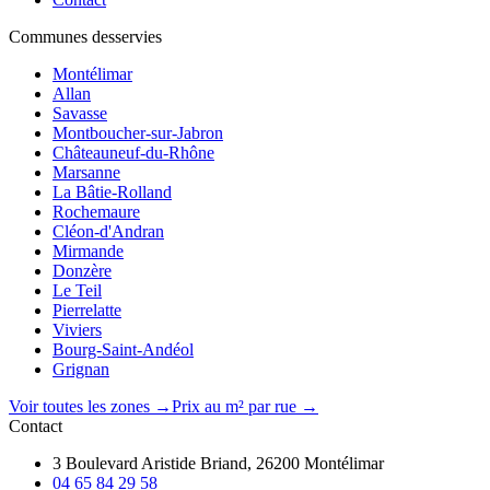
Communes desservies
Montélimar
Allan
Savasse
Montboucher-sur-Jabron
Châteauneuf-du-Rhône
Marsanne
La Bâtie-Rolland
Rochemaure
Cléon-d'Andran
Mirmande
Donzère
Le Teil
Pierrelatte
Viviers
Bourg-Saint-Andéol
Grignan
Voir toutes les zones →
Prix au m² par rue →
Contact
3 Boulevard Aristide Briand, 26200 Montélimar
04 65 84 29 58