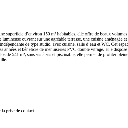
une superficie d’environ 150 m² habitables, elle offre de beaux volumes 
 lumineuse ouvrant sur une agréable terrasse, une cuisine aménagée et é
dépendante de type studio, avec cuisine, salle d’eau et WC. Cet espace 
 des années et bénéficie de menuiseries PVC double vitrage. Elle dispos
los de 541 m², sans vis-à-vis et piscinable, elle permet de profiter ple
ille.
la prise de contact.