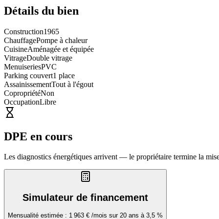
Détails du bien
Construction
1965
Chauffage
Pompe à chaleur
Cuisine
Aménagée et équipée
Vitrage
Double vitrage
Menuiseries
PVC
Parking couvert
1 place
Assainissement
Tout à l'égout
Copropriété
Non
Occupation
Libre
DPE en cours
Les diagnostics énergétiques arrivent — le propriétaire termine la mise
Simulateur de financement
Mensualité estimée :
1 963 €
/mois sur
20
ans à
3,5
%