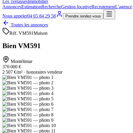
Les Terrasses
Immobilier
Annonces
Estimation
Recherche
Gestion locative
Recrutement
L'agence
Nous appeler
04 65 84 29 58
Prendre rendez-vous
Toutes les annonces
Réf.
VM591
Maison
Bien VM591
Montélimar
376 000 €
2 507 €/m² · honoraires vendeur