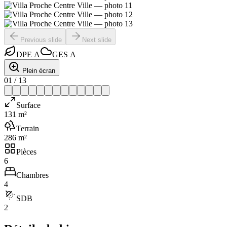
Previous slide
Next slide
DPE
A
GES
A
Plein écran
01
/
13
Surface
131 m²
Terrain
286 m²
Pièces
6
Chambres
4
SDB
2