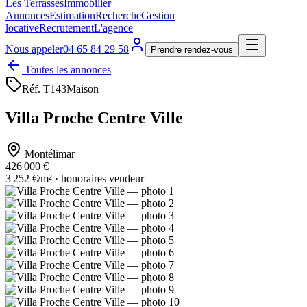
Les Terrasses
Immobilier
Annonces
Estimation
Recherche
Gestion
locative
Recrutement
L'agence
Nous appeler
04 65 84 29 58
Prendre rendez-vous
Toutes les annonces
Réf.
T143
Maison
Villa Proche Centre Ville
Montélimar
426 000 €
3 252 €/m² · honoraires vendeur