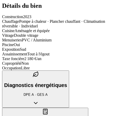
Détails du bien
Construction
2023
Chauffage
Pompe à chaleur · Plancher chauffant · Climatisation
réversible · Individuel
Cuisine
Aménagée et équipée
Vitrage
Double vitrage
Menuiseries
PVC / Aluminium
Piscine
Oui
Exposition
Sud
Assainissement
Tout à l'égout
Taxe foncière
2 180 €/an
Copropriété
Non
Occupation
Libre
Diagnostics énergétiques
DPE
A
· GES
A