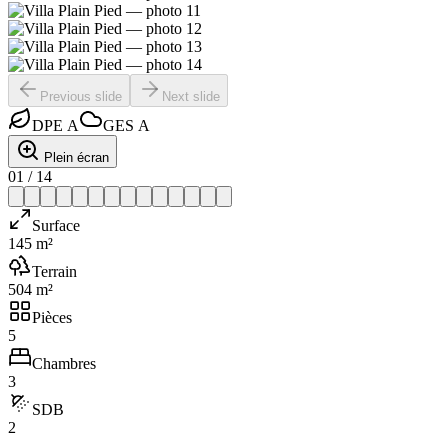
Previous slide
Next slide
DPE
A
GES
A
Plein écran
01
/
14
Surface
145 m²
Terrain
504 m²
Pièces
5
Chambres
3
SDB
2