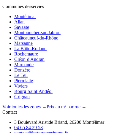
Communes desservies
Montélimar
Allan
Savasse
Montboucher-sur-Jabron
Châteauneuf-du-Rhône
Marsanne
La Bâtie-Rolland
Rochemaure
Cléon-d'Andran
Mirmande
Donzère
Le Teil
Pierrelatte
Viviers
Bourg-Saint-Andéol
Grignan
Voir toutes les zones →
Prix au m² par rue →
Contact
3 Boulevard Aristide Briand, 26200 Montélimar
04 65 84 29 58
contact@lesterrassesimmo.fr