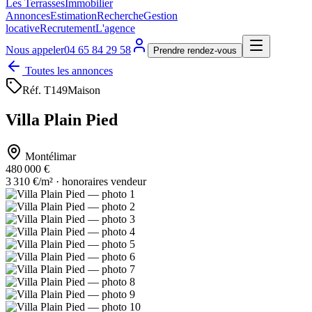
Les Terrasses
Immobilier
Annonces
Estimation
Recherche
Gestion
locative
Recrutement
L'agence
Nous appeler
04 65 84 29 58
Prendre rendez-vous
Toutes les annonces
Réf.
T149
Maison
Villa Plain Pied
Montélimar
480 000 €
3 310 €/m² · honoraires vendeur