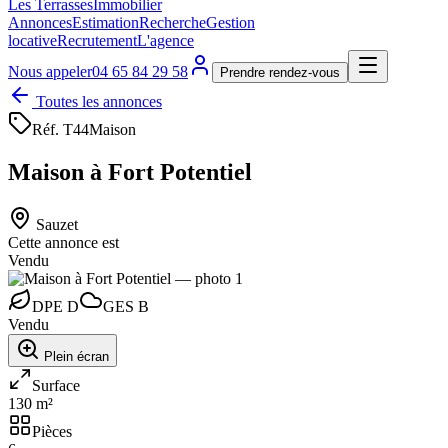
Les Terrasses
Immobilier
Annonces
Estimation
Recherche
Gestion
locative
Recrutement
L'agence
Nous appeler
04 65 84 29 58
Prendre rendez-vous
Toutes les annonces
Réf.
T44
Maison
Maison à Fort Potentiel
Sauzet
Cette annonce est
Vendu
DPE
D
GES
B
Vendu
Plein écran
Surface
130 m²
Pièces