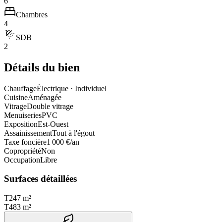
6
Chambres
4
SDB
2
Détails du bien
Chauffage
Électrique · Individuel
Cuisine
Aménagée
Vitrage
Double vitrage
Menuiseries
PVC
Exposition
Est-Ouest
Assainissement
Tout à l'égout
Taxe foncière
1 000 €/an
Copropriété
Non
Occupation
Libre
Surfaces détaillées
T2
47 m²
T4
83 m²