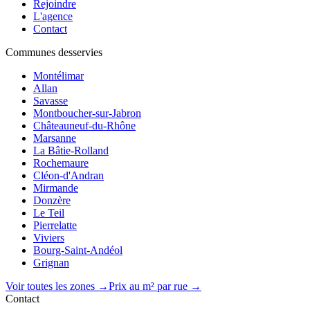
Rejoindre
L'agence
Contact
Communes desservies
Montélimar
Allan
Savasse
Montboucher-sur-Jabron
Châteauneuf-du-Rhône
Marsanne
La Bâtie-Rolland
Rochemaure
Cléon-d'Andran
Mirmande
Donzère
Le Teil
Pierrelatte
Viviers
Bourg-Saint-Andéol
Grignan
Voir toutes les zones →
Prix au m² par rue →
Contact