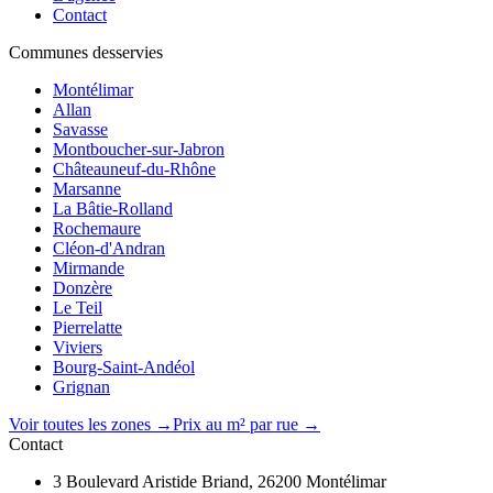
Contact
Communes desservies
Montélimar
Allan
Savasse
Montboucher-sur-Jabron
Châteauneuf-du-Rhône
Marsanne
La Bâtie-Rolland
Rochemaure
Cléon-d'Andran
Mirmande
Donzère
Le Teil
Pierrelatte
Viviers
Bourg-Saint-Andéol
Grignan
Voir toutes les zones →
Prix au m² par rue →
Contact
3 Boulevard Aristide Briand, 26200 Montélimar