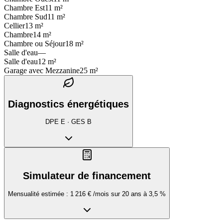
Chambre Est
11 m²
Chambre Sud
11 m²
Cellier
13 m²
Chambre
14 m²
Chambre ou Séjour
18 m²
Salle d'eau
—
Salle d'eau
12 m²
Garage avec Mezzanine
25 m²
Diagnostics énergétiques
DPE
E
· GES
B
Simulateur de financement
Mensualité estimée :
1 216 €
/mois sur
20
ans à
3,5
%