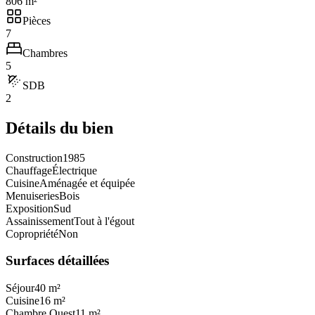
806 m²
Pièces
7
Chambres
5
SDB
2
Détails du bien
Construction
1985
Chauffage
Électrique
Cuisine
Aménagée et équipée
Menuiseries
Bois
Exposition
Sud
Assainissement
Tout à l'égout
Copropriété
Non
Surfaces détaillées
Séjour
40 m²
Cuisine
16 m²
Chambre Ouest
11 m²