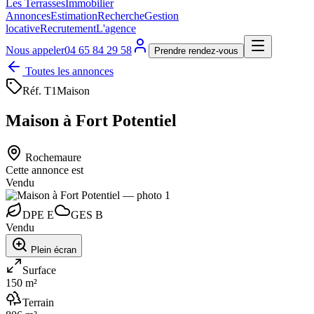
Les Terrasses
Immobilier
Annonces
Estimation
Recherche
Gestion
locative
Recrutement
L'agence
Nous appeler
04 65 84 29 58
Prendre rendez-vous
Toutes les annonces
Réf.
T1
Maison
Maison à Fort Potentiel
Rochemaure
Cette annonce est
Vendu
DPE
E
GES
B
Vendu
Plein écran
Surface
150 m²
Terrain