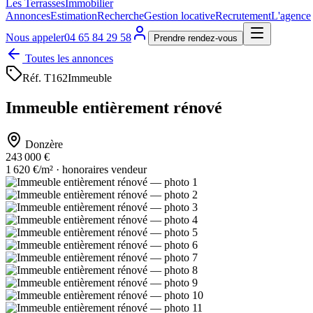
Les Terrasses
Immobilier
Annonces
Estimation
Recherche
Gestion locative
Recrutement
L'agence
Nous appeler
04 65 84 29 58
Prendre rendez-vous
Toutes les annonces
Réf.
T162
Immeuble
Immeuble entièrement rénové
Donzère
243 000 €
1 620 €/m² · honoraires vendeur