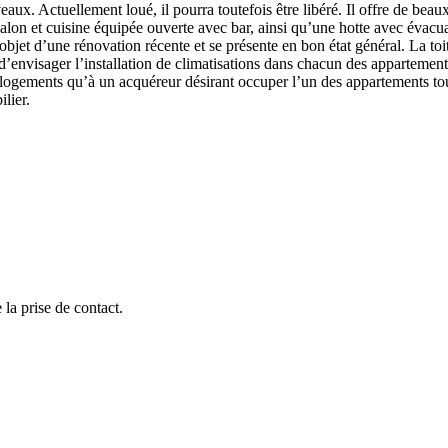
aux. Actuellement loué, il pourra toutefois être libéré. Il offre de beau
salon et cuisine équipée ouverte avec bar, ainsi qu’une hotte avec évacu
bjet d’une rénovation récente et se présente en bon état général. La toit
d’envisager l’installation de climatisations dans chacun des appartements
x logements qu’à un acquéreur désirant occuper l’un des appartements tou
lier.
la prise de contact.