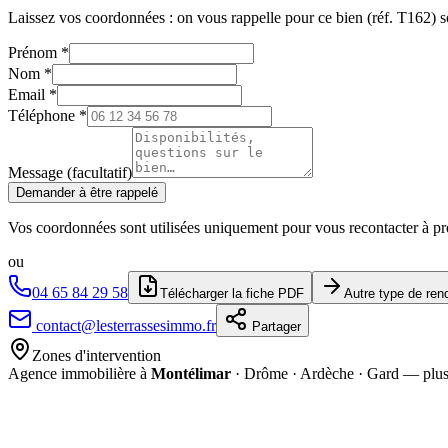
Laissez vos coordonnées : on vous rappelle pour ce bien (réf.
T162
) 
Prénom
*
Nom
*
Email
*
Téléphone
*
Message (facultatif)
Demander à être rappelé
Vos coordonnées sont utilisées uniquement pour vous recontacter à pr
ou
04 65 84 29 58
Télécharger la fiche PDF
Autre type de re
contact@lesterrassesimmo.fr
Partager
Zones d'intervention
Agence immobilière à
Montélimar
· Drôme · Ardèche · Gard — plu