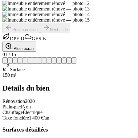
Previous slide
Next slide
DPE
D
GES
B
Plein écran
01
/
15
Surface
150 m²
Détails du bien
Rénovation
2020
Plain-pied
Non
Chauffage
Électrique
Taxe foncière
1 400 €/an
Surfaces détaillées