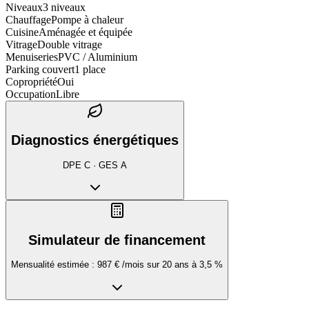
Niveaux
3 niveaux
Chauffage
Pompe à chaleur
Cuisine
Aménagée et équipée
Vitrage
Double vitrage
Menuiseries
PVC / Aluminium
Parking couvert
1 place
Copropriété
Oui
Occupation
Libre
Diagnostics énergétiques
DPE
C
· GES
A
Simulateur de financement
Mensualité estimée :
987 €
/mois sur
20
ans à
3,5
%