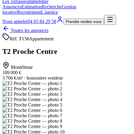
Les Terrasses
Immobilier
Annonces
Estimation
Recherche
Gestion
locative
Recrutement
L'agence
Nous appeler
04 65 84 29 58
Prendre rendez-vous
Toutes les annonces
Réf.
T158
Appartement
T2 Proche Centre
Montélimar
189 000 €
3 706 €/m² · honoraires vendeur