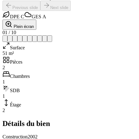
Previous slide
Next slide
DPE
C
GES
A
Plein écran
01
/
10
Surface
51 m²
Pièces
2
Chambres
1
SDB
1
Étage
2
Détails du bien
Construction
2002