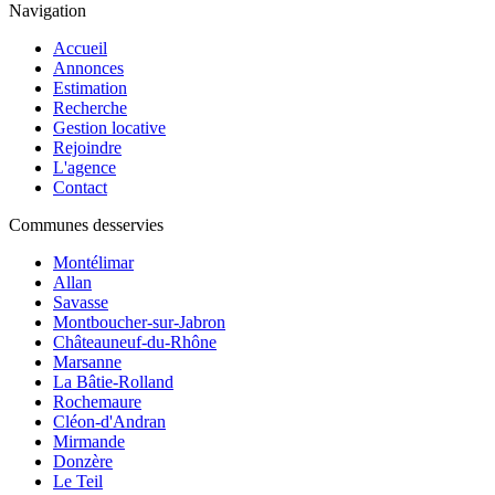
Navigation
Accueil
Annonces
Estimation
Recherche
Gestion locative
Rejoindre
L'agence
Contact
Communes desservies
Montélimar
Allan
Savasse
Montboucher-sur-Jabron
Châteauneuf-du-Rhône
Marsanne
La Bâtie-Rolland
Rochemaure
Cléon-d'Andran
Mirmande
Donzère
Le Teil