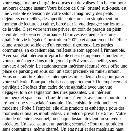
votre étage, même chargé de courses ou de valises. Un balcon pour
savourer chaque instant Votre balcon de 6 m², orienté sud-ouest, est
une véritable extension de votre salon. Imaginez-y des petits-
déjeuners ensoleillés, des apéritifs entre amis ou simplement un
moment de lecture au calme, bercé par la vue dégagée sur les toits
de la ville. C'est votre terrasse privée, un coin de paradis en plein
cœur de l'effervescence urbaine. Un investissement sûr et une
qualité de vie inégalée Construit en 2002, cet appartement bénéficie
d'une structure solide et d'un entretien rigoureux. Les parties
communes, en excellent état, reflètent le soin apporté à l'immeuble.
Avec son état intérieur irréprochable et ses équipements modernes,
vous emménagez dans un logement prêt à vous accueillir, sans
travaux à prévoir. Le stationnement intérieur sécurisé vous offre une
place de parking en sous-sol, un atout précieux en milieu urbain.
Vous ne craindrez plus les intempéries ni les démarches pour garer
votre véhicule. Pourquoi choisir cet appartement ? Un emplacement
privilégié : Profitez d'un cadre de vie agréable avec une vue
dégagée, loin de l'agitation des rues passantes. Un intérieur
lumineux et spacieux : 51 m² de pure sérénité, avec un séjour de 25
m² pour une vie sociale épanouie. Une cuisine fonctionnelle et
moderne : Prête à l'emploi, elle allie praticité et esthétique pour des
moments culinaires inoubliables. Un balcon privatif de 6 m² : Votre
coin de détente personnel, où chaque instant devient un souvenir
précieux. Un ascenseur et un parking sécurisé : Pour un quotidien
sans contraintes, même chargé. Un état neuf et des matériaux haut