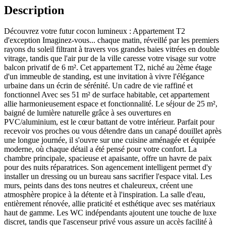
Description
Découvrez votre futur cocon lumineux : Appartement T2
d'exception Imaginez-vous... chaque matin, réveillé par les premiers
rayons du soleil filtrant à travers vos grandes baies vitrées en double
vitrage, tandis que l'air pur de la ville caresse votre visage sur votre
balcon privatif de 6 m². Cet appartement T2, niché au 2ème étage
d'un immeuble de standing, est une invitation à vivre l'élégance
urbaine dans un écrin de sérénité. Un cadre de vie raffiné et
fonctionnel Avec ses 51 m² de surface habitable, cet appartement
allie harmonieusement espace et fonctionnalité. Le séjour de 25 m²,
baigné de lumière naturelle grâce à ses ouvertures en
PVC/aluminium, est le cœur battant de votre intérieur. Parfait pour
recevoir vos proches ou vous détendre dans un canapé douillet après
une longue journée, il s'ouvre sur une cuisine aménagée et équipée
moderne, où chaque détail a été pensé pour votre confort. La
chambre principale, spacieuse et apaisante, offre un havre de paix
pour des nuits réparatrices. Son agencement intelligent permet d'y
installer un dressing ou un bureau sans sacrifier l'espace vital. Les
murs, peints dans des tons neutres et chaleureux, créent une
atmosphère propice à la détente et à l'inspiration. La salle d'eau,
entièrement rénovée, allie praticité et esthétique avec ses matériaux
haut de gamme. Les WC indépendants ajoutent une touche de luxe
discret, tandis que l'ascenseur privé vous assure un accès facilité à