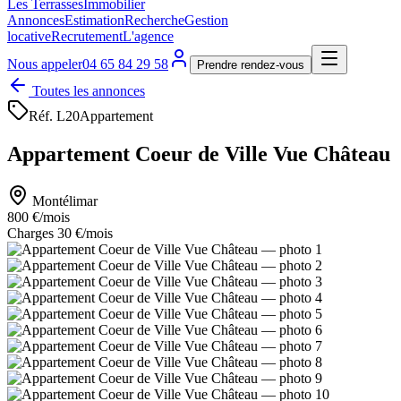
Les Terrasses
Immobilier
Annonces
Estimation
Recherche
Gestion
locative
Recrutement
L'agence
Nous appeler
04 65 84 29 58
Prendre rendez-vous
Toutes les annonces
Réf.
L20
Appartement
Appartement Coeur de Ville Vue Château
Montélimar
800 €
/mois
Charges 30 €/mois