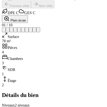
Previous slide
Next slide
DPE
C
GES
C
Plein écran
01
/
10
Surface
78 m²
Pièces
4
Chambres
3
SDB
1
Étage
2
Détails du bien
Niveaux
2 niveaux