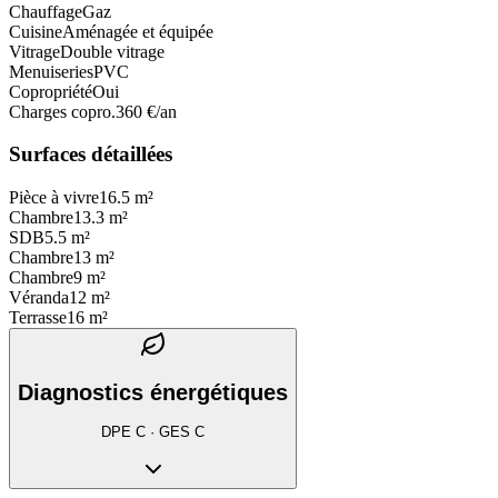
Chauffage
Gaz
Cuisine
Aménagée et équipée
Vitrage
Double vitrage
Menuiseries
PVC
Copropriété
Oui
Charges copro.
360 €/an
Surfaces détaillées
Pièce à vivre
16.5 m²
Chambre
13.3 m²
SDB
5.5 m²
Chambre
13 m²
Chambre
9 m²
Véranda
12 m²
Terrasse
16 m²
Diagnostics énergétiques
DPE
C
· GES
C