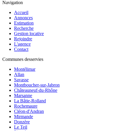
Navigation
Accueil
Annonces
Estimation
Recherche
Gestion locative
Rejoindre
L'agence
Contact
Communes desservies
Montélimar
Allan
Savasse
Montboucher-sur-Jabron
Châteauneuf-du-Rhône
Marsanne
La Bâtie-Rolland
Rochemaure
Cléon-d'Andran
Mirmande
Donzère
Le Teil