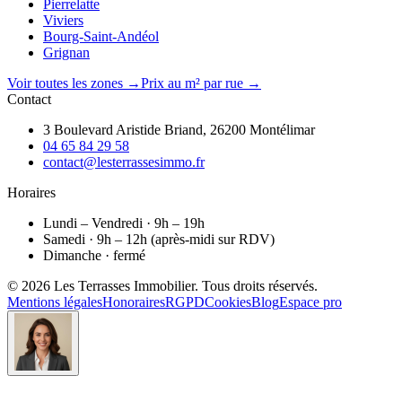
Pierrelatte
Viviers
Bourg-Saint-Andéol
Grignan
Voir toutes les zones →
Prix au m² par rue →
Contact
3 Boulevard Aristide Briand, 26200 Montélimar
04 65 84 29 58
contact@lesterrassesimmo.fr
Horaires
Lundi – Vendredi · 9h – 19h
Samedi · 9h – 12h (après-midi sur RDV)
Dimanche · fermé
©
2026
Les Terrasses Immobilier
. Tous droits réservés.
Mentions légales
Honoraires
RGPD
Cookies
Blog
Espace pro