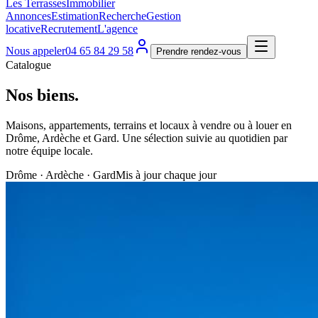
Les Terrasses
Immobilier
Annonces
Estimation
Recherche
Gestion
locative
Recrutement
L'agence
Nous appeler
04 65 84 29 58
Prendre rendez-vous
Catalogue
Nos biens
.
Maisons, appartements, terrains et locaux à vendre ou à louer en
Drôme, Ardèche et Gard. Une sélection suivie au quotidien par
notre équipe locale.
Drôme · Ardèche · Gard
Mis à jour chaque jour