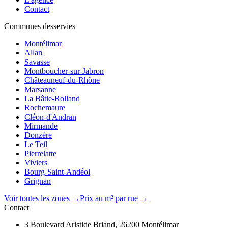
Contact
Communes desservies
Montélimar
Allan
Savasse
Montboucher-sur-Jabron
Châteauneuf-du-Rhône
Marsanne
La Bâtie-Rolland
Rochemaure
Cléon-d'Andran
Mirmande
Donzère
Le Teil
Pierrelatte
Viviers
Bourg-Saint-Andéol
Grignan
Voir toutes les zones →
Prix au m² par rue →
Contact
3 Boulevard Aristide Briand, 26200 Montélimar